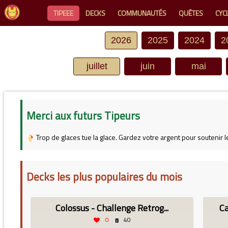
TIPEEE
DECKS
COMMUNAUTÉS
QUÊTES
CYC
2026
2025
2024
2
juillet
juin
mai
Merci aux futurs Tipeurs
Trop de glaces tue la glace. Gardez votre argent pour soutenir l
Decks les plus populaires du mois
Colossus - Challenge Retrog...
C
0
40